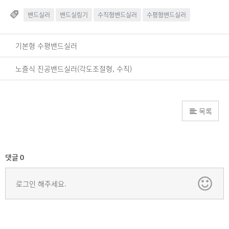
밴드실러
밴드실링기
수직형밴드실러
수평형밴드실러
기본형 수평밴드실러
노즐식 진공밴드실러(각도조절형, 수직)
목록
댓글
0
로그인 해주세요.