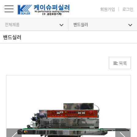
회원가입
로그인
전체제품
밴드실러
밴드실러
목록