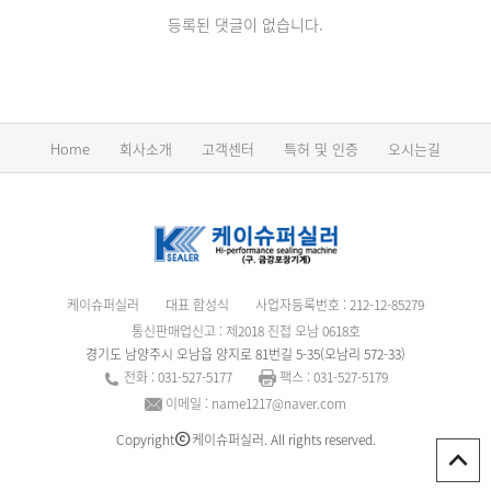
등록된 댓글이 없습니다.
Home
회사소개
고객센터
특허 및 인증
오시는길
케이슈퍼실러
대표 함성식
사업자등록번호 : 212-12-85279
통신판매업신고 : 제2018 진접 오남 0618호
경기도 남양주시 오남읍 양지로 81번길 5-35(오남리 572-33)
전화 : 031-527-5177
팩스 : 031-527-5179
이메일 : name1217@naver.com
Copyright
케이슈퍼실러. All rights reserved.