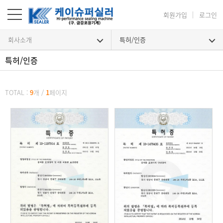
회원가입
로그인
회사소개
특허/인증
특허/인증
특허/인증
TOTAL :
9
개
/
1
페이지