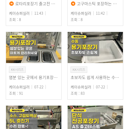
로타리포장기 출고전 샘플테스트, 수동투입 자동포장 & 원격제어(봄날인터내셔널)
고구마스틱 포장하는 로타리포장기, 로터리 파우치 포장기 작동법 및 출고테스트(봄날인ᄐ…
케이슈퍼실러
11:43
케이슈퍼실러
11:42
조회 : 8
조회 : 8
KK시리즈
KK시리즈
염분 있는 곳에서 용기포장기 이렇게 사용하세요, 용기씰링하는 포장기계 관리팁!
초보자도 쉽게 사용하는 수동 용기포장기, 소형 매장, 배달용기 포장에 추천
케이슈퍼실러
07-22
케이슈퍼실러
07-22
조회 : 91
조회 : 83