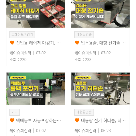
고해상도마킹기
대형끓임솥
산업용 레이저 마킹기, 각인 어디까지 가능? 품질과 속도 직접 확인!
업소용솥, 대형 전기솥 이렇게 개선되어 출고됩니다! 더욱 안전하고 효율적으로~
케이슈퍼실러
07-02
케이슈퍼실러
07-02
조회 : 220
조회 : 233
기타
대형끓임솥
택배봉투 자동포장하는 롤백 자동포장기, 관리받고 사용하세요!
대용량 전기 히터솥, 히터교체 수리 완료! 가열 볶음 끓임 요리에 추천!
케이슈퍼실러
07-02
케이슈퍼실러
06-23