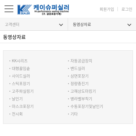
회원가입
로그인
고객센터
동영상자료
동영상자료
동영상자료
KK시리즈
자동공급장치
대형끓임솥
밴드실러
사이드실러
삼면포장기
스틱포장기
정량충진기
고주파실링기
고해상도마킹기
날인기
병라벨부착기
마스크포장기
수동포장기및날인기
전시회
기타