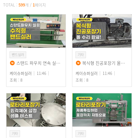
TOTAL :
599
개
/
1
페이지
밴드실러
기타
스탠드 파우치 연속 실링하는 수직형 밴드실러, 출고 테스트 설명(소적두)
복식형 진공포장기 올수리 완료! 업소용 진공포장기 10년 넘게 품질보증 완벽하게!
케이슈퍼실러
11:46
케이슈퍼실러
11:46
조회 : 8
조회 : 8
기타
기타