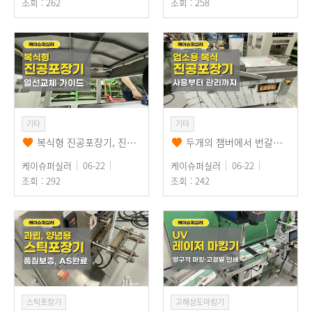
조회 : 262
조회 : 258
기타
기타
복식형 진공포장기, 진공포장기계 열선교체 가이드 전과정 확인해보세요~
두개의 챔버에서 번갈아 진공포장을, 복식진공포장기계 진공포장기 출고 (주)디에ᄋ…
케이슈퍼실러
06-22
케이슈퍼실러
06-22
조회 : 292
조회 : 242
스틱포장기
고해상도마킹기