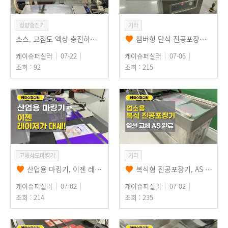
정량충진기
기타
소스, 고점도 액상 충진하는 액상충진기, 충진장치 수리해서 출고했습니다~
챔버형 단식 진공포장기 품질보증 걱정없이! 진공포장기 수리후 테스트까지 완벽하게!
케이슈퍼실러
07-22
케이슈퍼실러
07-06
조회 : 92
조회 : 215
고해상도마킹기
기타
산업용 마킹기, 이젠 레이저가 대세! 고속, 영구 각인하는 레이저 마킹기
복식형 진공포장기, AS 마치고 출고합니다, 중국산 진공포장기도 품질보증 확실!
케이슈퍼실러
07-02
케이슈퍼실러
07-02
조회 : 214
조회 : 235