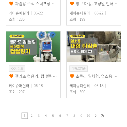
과립용 수직 스틱포장기 수리완료! 식품용 수직삼면포장기 품질보증도 확실하게!
영구 마킹, 고정밀 인쇄를 위한 UV 레이저 마킹기, 산업용 UV프린터
케이슈퍼실러
06-22
케이슈퍼실러
06-22
조회 : 235
조회 : 199
KK시리즈
대형끓임솥
젤라또 컵용기, 컵 씰링하는 국산 컵실링기, 컵 씰링기 이렇게 사용하세요 (오로시젤라또)
소쿠리 일체형, 업소용 튀김솥, 튀김기 수리완료!~
케이슈퍼실러
06-18
케이슈퍼실러
06-18
조회 : 297
조회 : 300
2
3
4
5
6
7
8
9
10
1