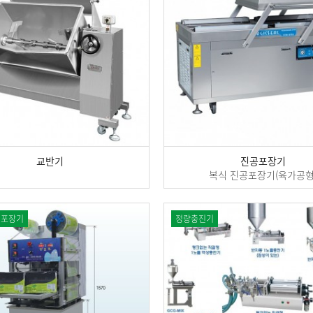
교반기
진공포장기
복식 진공포장기(육가공형
기포장기
정량충진기