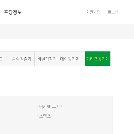
포장정보
회원가입
로그인
프
금속검출기
비닐접착기
테이핑기제함기
기타포장기계
병라벨 부착기
스탬프