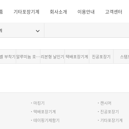
품
기타포장기계
회사소개
이용안내
고객센터
계
벨 부착기
알루미늄 호일 실링기
리본형 날인기
택배포장기계
진공포장기
스탬
마킹기
캔시머
택배포장기계
진공포장기
테이핑기제함기
기타포장기계