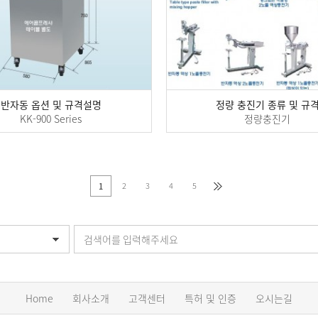
반자동 옵션 및 규격설명
정량 충진기 종류 및 규
KK-900 Series
정량충진기
2
3
4
5
1
Home
회사소개
고객센터
특허 및 인증
오시는길