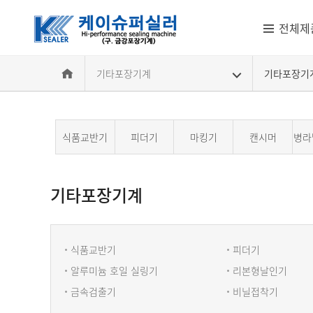
전체제
기타포장기계
기타포장기
식품교반기
피더기
마킹기
캔시머
병라
기타포장기계
기타포장기계
식품교반기
피더기
알루미늄 호일 실링기
리본형날인기
금속검출기
비닐접착기