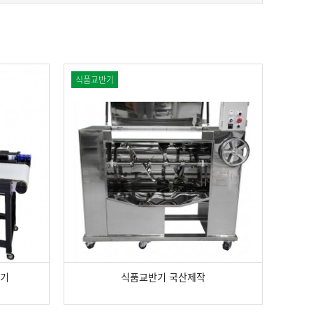
식품교반기
출기
식품교반기 국산제작