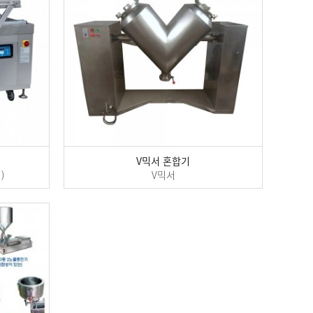
V믹서 혼합기
)
V믹서