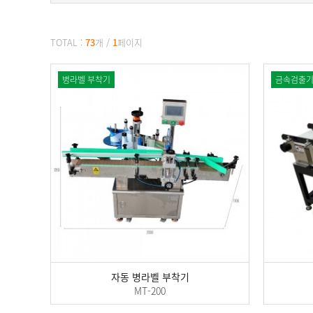
TOTAL :
73
개
/
1
페이지
병라벨 부착기
금속검출
자동 병라벨 부착기
MT-200