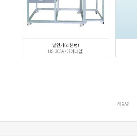
날인기(리본형)
HS-303A (에어타입)
맨끝
제품명