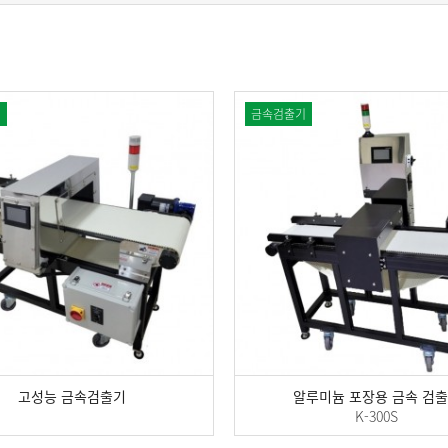
기
금속검출기
고성능 금속검출기
알루미늄 포장용 금속 검
K-300S