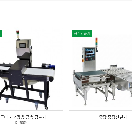
기
금속검출기
루미늄 포장용 금속 검출기
고중량 중량선별기
K-300S