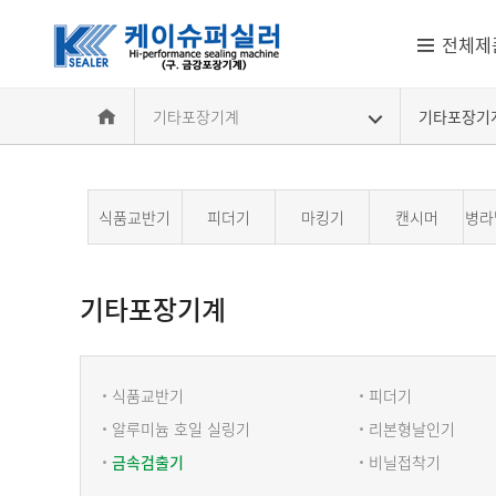
전체제
기타포장기계
기타포장기
식품교반기
피더기
마킹기
캔시머
병라
기타포장기계
기타포장기계
식품교반기
피더기
알루미늄 호일 실링기
리본형날인기
금속검출기
비닐접착기