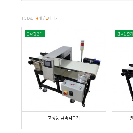
TOTAL :
4
개
/
1
페이지
금속검출기
금속검출
고성능 금속검출기
알