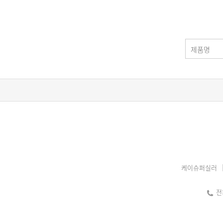
제품명
케이슈퍼실러
전화