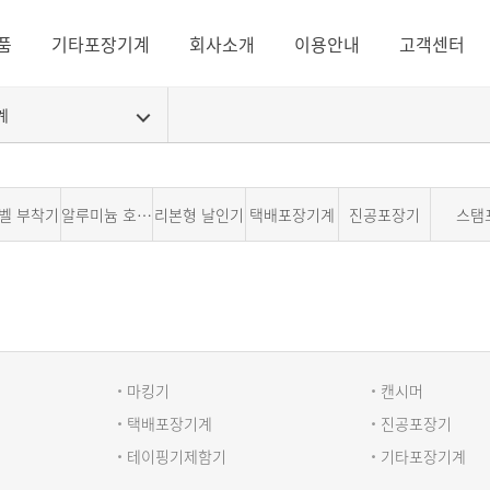
품
기타포장기계
회사소개
이용안내
고객센터
계
벨 부착기
알루미늄 호일 실링기
리본형 날인기
택배포장기계
진공포장기
스탬
마킹기
캔시머
택배포장기계
진공포장기
테이핑기제함기
기타포장기계