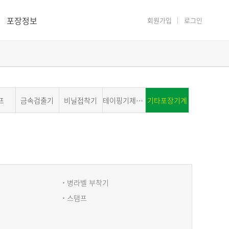
포장정보
회원가입
로그인
프
금속검출기
비닐접착기
테이핑기제함기
기타포장기계
병라벨 부착기
스탬프