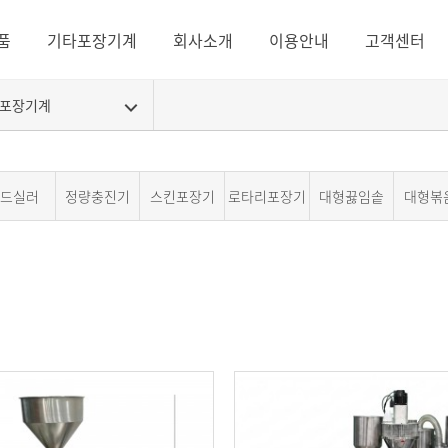
품
기타포장기계
회사소개
이용안내
고객센터
동포장기계
드실러
정량충진기
스킨포장기
로타리포장기
대형끓임솥
대형볶