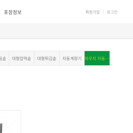
포장정보
회원가입
로그인
음솥
대형압력솥
대형튀김솥
자동계량기
파우치 자동포장기계