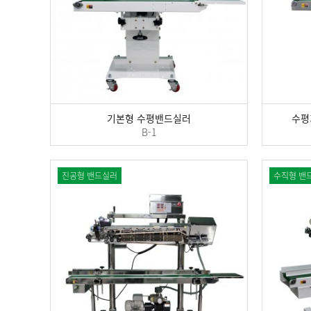
기본형 수평밴드실러
수평
B-1
진공형 밴드실러
수직형 밴