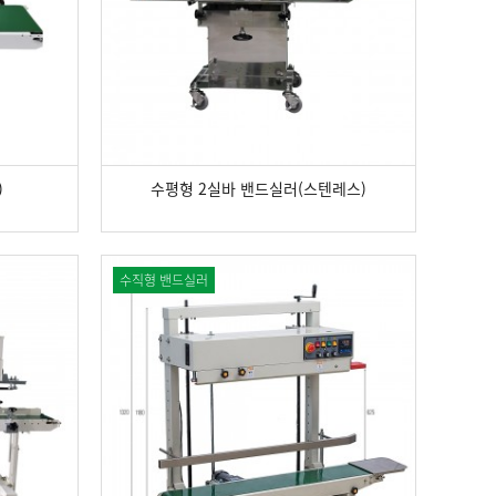
)
수평형 2실바 밴드실러(스텐레스)
수직형 밴드실러