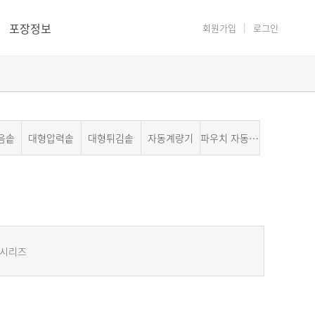
포장정보
회원가입
로그인
음솥
대형압력솥
대형튀김솥
자동계량기
파우치 자동포장기계
 시리즈