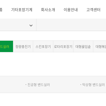
품
기타포장기계
회사소개
이용안내
고객센터
드실러
정량충진기
스킨포장기
로타리포장기
대형끓임솥
대형볶
진공형 밴드실러
탁상형 밴드실러