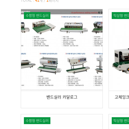
TOTAL :
41
개
/
1
페이지
수평형 밴드실러
탁상형 밴
밴드실러 카달로그
수평형 밴드실러
탁상형 밴