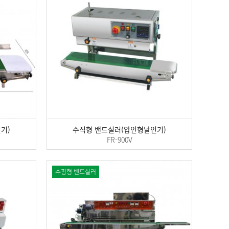
기)
수직형 밴드실러(압인형날인기)
FR-900V
수평형 밴드실러