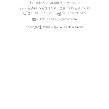
통신판매업신고 : 제2018 진접 오남 0618호
경기도 남양주시 오남읍 양지로 81번길 5-35(오남리 572-33)
전화 : 031-527-5177
팩스 : 031-527-5179
이메일 : name1217@naver.com
Copyright
케이슈퍼실러. All rights reserved.