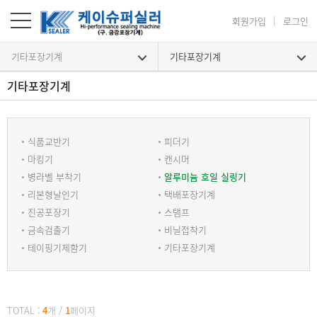
회원가입
로그인
기타포장기계
기타포장기계
기타포장기계
기타포장기계
식품교반기
피더기
마킹기
캔시머
병라벨 부착기
알루미늄 호일 실링기
리본형날인기
택배포장기계
진공포장기
스탬프
금속검출기
비닐접착기
테이핑기제함기
기타포장기계
TOTAL :
4
개
/
1
페이지