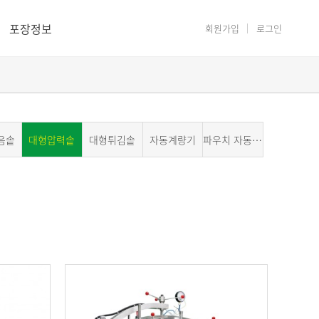
포장정보
회원가입
로그인
음솥
대형압력솥
대형튀김솥
자동계량기
파우치 자동포장기계