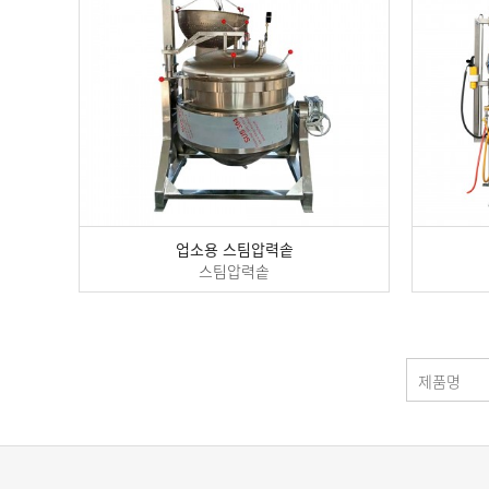
업소용 스팀압력솥
스팀압력솥
제품명