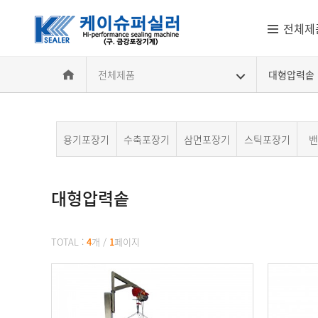
전체제
전체제품
대형압력솥
용기포장기
수축포장기
삼면포장기
스틱포장기
밴
대형압력솥
대형압력솥
TOTAL :
4
개
/
1
페이지