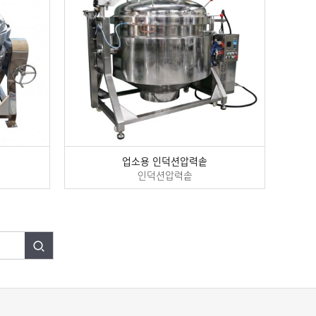
업소용 인덕션압력솥
인덕션압력솥