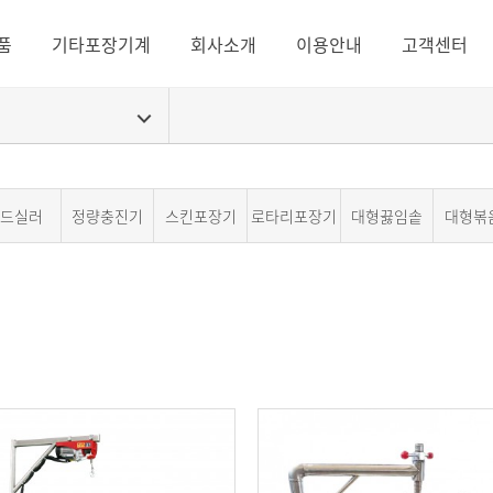
품
기타포장기계
회사소개
이용안내
고객센터
드실러
정량충진기
스킨포장기
로타리포장기
대형끓임솥
대형볶