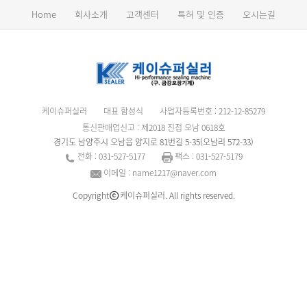
Home
회사소개
고객센터
특허 및 인증
오시는길
케이슈퍼실러
대표 함성식
사업자등록번호 : 212-12-85279
통신판매업신고 : 제2018 진접 오남 0618호
경기도 남양주시 오남읍 양지로 81번길 5-35(오남리 572-33)
전화 : 031-527-5177
팩스 : 031-527-5179
이메일 : name1217@naver.com
Copyright
케이슈퍼실러. All rights reserved.