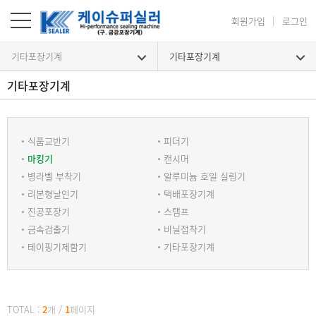
회원가입
로그인
기타포장기계
기타포장기계
기타포장기계
기타포장기계
식품교반기
피더기
마킹기
캔시머
병라벨 부착기
알루미늄 호일 실링기
리본형날인기
택배포장기계
진공포장기
스탬프
금속검출기
비닐접착기
테이핑기제함기
기타포장기계
TOTAL :
2
개
/
1
페이지