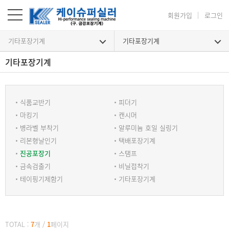
회원가입
로그인
기타포장기계
기타포장기계
기타포장기계
기타포장기계
식품교반기
피더기
마킹기
캔시머
병라벨 부착기
알루미늄 호일 실링기
리본형날인기
택배포장기계
진공포장기
스탬프
금속검출기
비닐접착기
테이핑기제함기
기타포장기계
TOTAL :
7
개
/
1
페이지