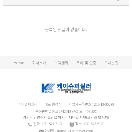
등록된 댓글이 없습니다.
Home
회사소개
고객센터
특허 및 인증
오시는길
케이슈퍼실러
대표 함성식
사업자등록번호 : 212-12-85279
통신판매업신고 : 제2018 진접 오남 0618호
경기도 남양주시 오남읍 양지로 81번길 5-35(오남리 572-33)
전화 : 031-527-5177
팩스 : 031-527-5179
이메일 : name1217@naver.com